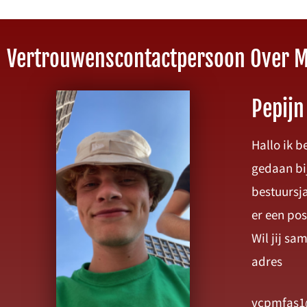
Vertrouwenscontactpersoon Over 
Pepijn
Hallo ik b
gedaan bi
bestuursja
er een po
Wil jij sa
adres
vcpmfas1