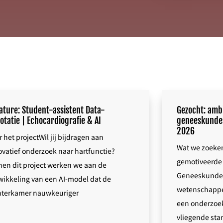
ature: Student-assistent Data-
Gezocht: amb
otatie | Echocardiografie & AI
geneeskundes
2026
 het projectWil jij bijdragen aan
Wat we zoeke
ovatief onderzoek naar hartfunctie?
gemotiveerde 
nen dit project werken we aan de
Geneeskunde
wikkeling van een AI-model dat de
wetenschappel
hterkamer nauwkeuriger
een onderzoek
vliegende sta