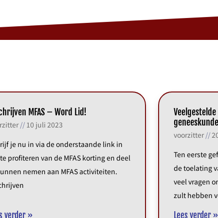
chrijven MFAS – Word Lid!
Veelgestelde
geneeskund
rzitter
10 juli 2023
voorzitter
20
rijf je nu in via de onderstaande link in
Ten eerste ge
te profiteren van de MFAS korting en deel
de toelating
kunnen nemen aan MFAS activiteiten.
veel vragen o
chrijven
zult hebben v
s verder »
Lees verder 