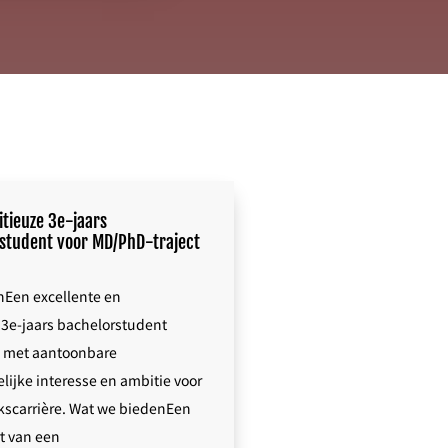
itieuze 3e-jaars
tudent voor MD/PhD-traject
nEen excellente en
3e-jaars bachelorstudent
 met aantoonbare
ijke interesse en ambitie voor
scarrière. Wat we biedenEen
rt van een