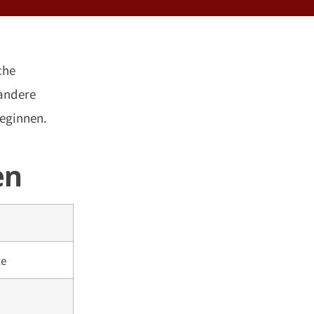
che
 andere
beginnen.
en
te