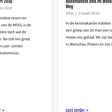
rt 2018
Buitenlandse Reis en Week
Weg
uni 2018
mfas
2 maart 2018
 andere reizen en
In de kerstvakantie hebben
n van de MFAS, is de
een groep van 35 man een o
reis toch wel de
mooie reis gehad. We zijn 
e. Na (tot ons groot
in Warschau (Polen) en zijn
én jaar zonder
tcommissie,
r »
Lees verder »