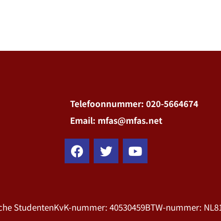
Telefoonnummer: 020-5664674
Email: mfas@mfas.net
che Studenten
KvK-nummer: 40530459
BTW-nummer: NL81