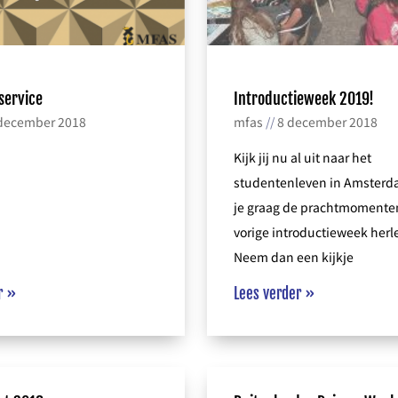
service
Introductieweek 2019!
december 2018
mfas
8 december 2018
Kijk jij nu al uit naar het
studentenleven in Amsterda
je graag de prachtmomente
vorige introductieweek herl
Neem dan een kijkje
r »
Lees verder »