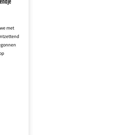
endje
 we met
ntzettend
begonnen
 op