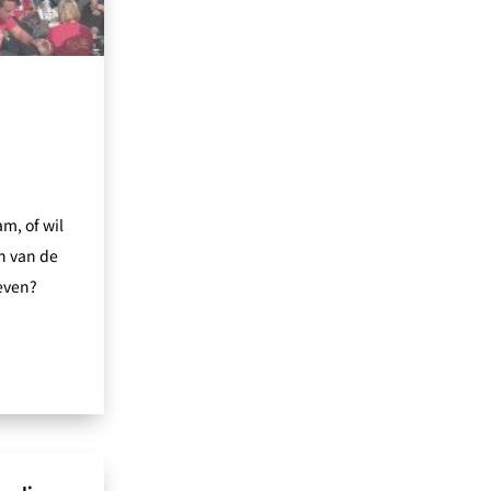
m, of wil
n van de
even?